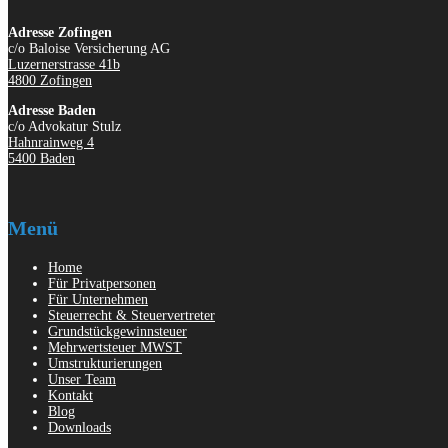
Adresse Zofingen
c/o Baloise Versicherung AG
Luzernerstrasse 41b
4800 Zofingen
Adresse Baden
c/o Advokatur Stulz
Hahnrainweg 4
5400 Baden
Menü
Home
Für Privatpersonen
Für Unternehmen
Steuerrecht & Steuervertreter
Grundstückgewinnsteuer
Mehrwertsteuer MWST
Umstrukturierungen
Unser Team
Kontakt
Blog
Downloads