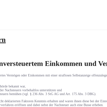
rn
n unversteuertem Einkommen und V
euertes Vermögen oder Einkommen mit einer straflosen Selbstanzeige offenzuleg
ehörde bekannt war,
 der Nachsteuern vorbehaltlos unterstützen und
hsteuern bemühen (vgl. § 236 Abs. 3 StG AG und Art. 175 Abs. 3 DBG).
ht deklarierten Faktoren Kenntnis erhalten und waren ihnen diese bei der Einrei
rverfahren eröffnen und dabei nebst der Nachsteuer auch eine Busse erheben.