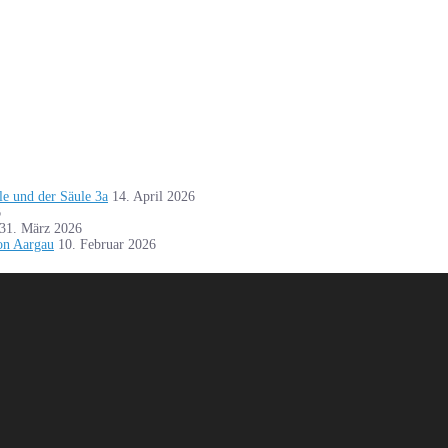
le und der Säule 3a
14. April 2026
6
31. März 2026
on Aargau
10. Februar 2026