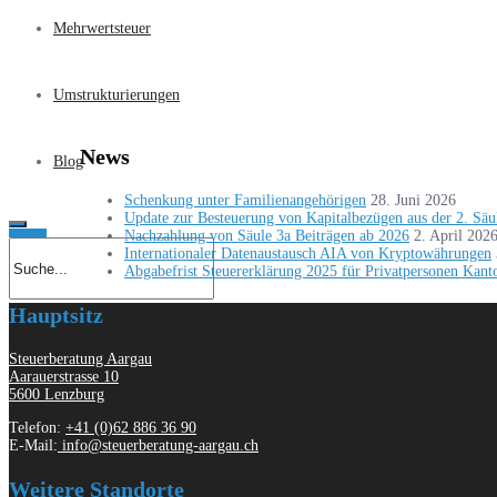
Mehrwertsteuer
Umstrukturierungen
News
Blog
Schenkung unter Familienangehörigen
28. Juni 2026
Update zur Besteuerung von Kapitalbezügen aus der 2. Säu
Nachzahlung von Säule 3a Beiträgen ab 2026
2. April 202
Internationaler Datenaustausch AIA von Kryptowährungen
Abgabefrist Steuererklärung 2025 für Privatpersonen Kant
Hauptsitz
Steuerberatung Aargau
Aarauerstrasse 10
5600 Lenzburg
Telefon:
+41 (0)62 886 36 90
E-Mail:
info@steuerberatung-aargau.ch
Weitere Standorte