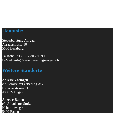
Hauptsitz
Steuerberatung Aargau
Aarauerstrasse 10
5600 Lenzburg
Telefon:
+41 (0)62 886 36 90
E-Mail:
info@steuerberatung-aargau.ch
Weitere Standorte
Adresse Zofingen
c/o Baloise Versicherung AG
Luzernerstrasse 41b
4800 Zofingen
Adresse Baden
c/o Advokatur Stulz
Hahnrainweg 4
5400 Baden