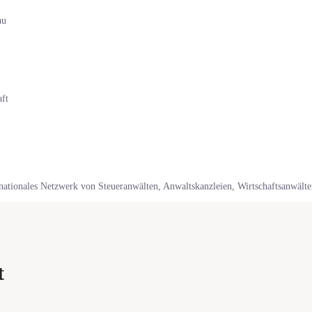
rnationales Netzwerk von Steueranwälten, Anwaltskanzleien, Wirtschaftsanwält
t