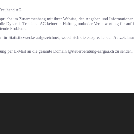
 Treuhand AG.
nsprüche im Zusammenhang mit ihrer Website, den Angaben und Informationen a
die Dynamis Treuhand AG keinerlei Haftung und/oder Verantwortung für auf ih
etende Probleme.
für Statistikzwecke aufgezeichnet, wobei sich die entsprechenden Aufzeichnu
bung per E-Mail an die gesamte Domain @steuerberatung-aargau.ch zu senden.