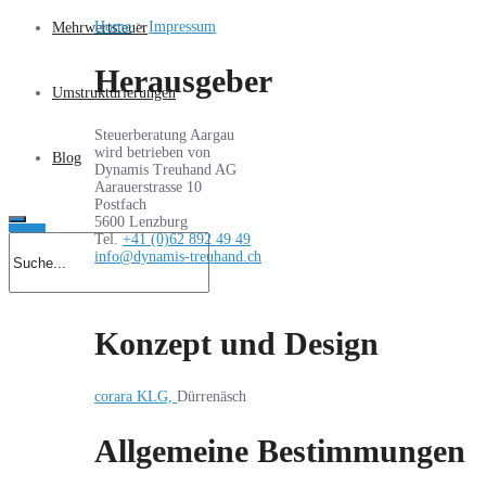
Home
>
Impressum
Mehrwertsteuer
Herausgeber
Umstrukturierungen
Steuerberatung Aargau
wird betrieben von
Blog
Dynamis Treuhand AG
Aarauerstrasse 10
Postfach
5600 Lenzburg
Tel.
+41 (0)62 892 49 49
info@dynamis-treuhand.ch
Konzept und Design
corara KLG,
Dürrenäsch
Allgemeine Bestimmungen