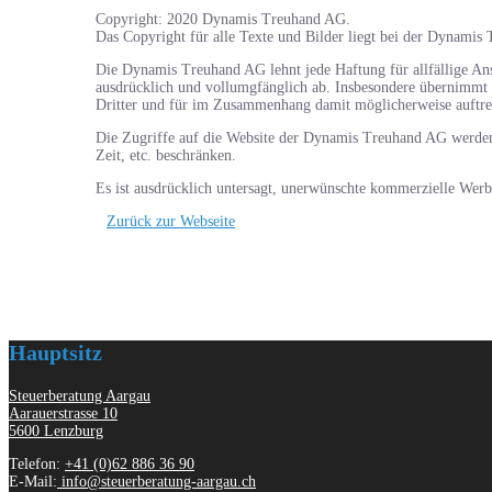
Copyright: 2020 Dynamis Treuhand AG.
Das Copyright für alle Texte und Bilder liegt bei der Dynamis
Die Dynamis Treuhand AG lehnt jede Haftung für allfällige A
ausdrücklich und vollumgfänglich ab. Insbesondere übernimmt 
Dritter und für im Zusammenhang damit möglicherweise auftr
Die Zugriffe auf die Website der Dynamis Treuhand AG werden 
Zeit, etc. beschränken.
Es ist ausdrücklich untersagt, unerwünschte kommerzielle Wer
Zurück zur Webseite
Hauptsitz
Steuerberatung Aargau
Aarauerstrasse 10
5600 Lenzburg
Telefon:
+41 (0)62 886 36 90
E-Mail:
info@steuerberatung-aargau.ch