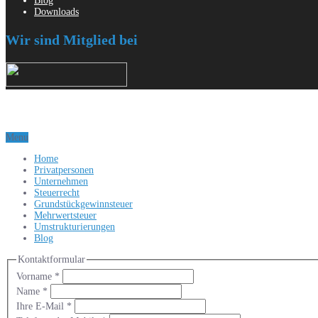
Blog
Downloads
Wir sind Mitglied bei
Menu
Home
Privatpersonen
Unternehmen
Steuerrecht
Grundstückgewinnsteuer
Mehrwertsteuer
Umstrukturierungen
Blog
Kontaktformular
Vorname
*
Name
*
Ihre E-Mail
*