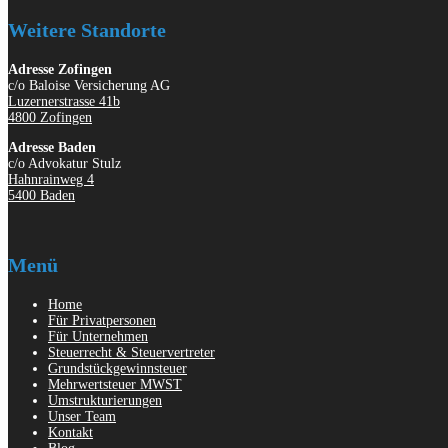
Weitere Standorte
Adresse Zofingen
c/o Baloise Versicherung AG
Luzernerstrasse 41b
4800 Zofingen
Adresse Baden
c/o Advokatur Stulz
Hahnrainweg 4
5400 Baden
Menü
Home
Für Privatpersonen
Für Unternehmen
Steuerrecht & Steuervertreter
Grundstückgewinnsteuer
Mehrwertsteuer MWST
Umstrukturierungen
Unser Team
Kontakt