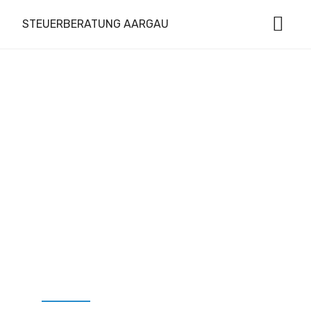
STEUERBERATUNG AARGAU
FÜR
PRIVATPERSON
EN