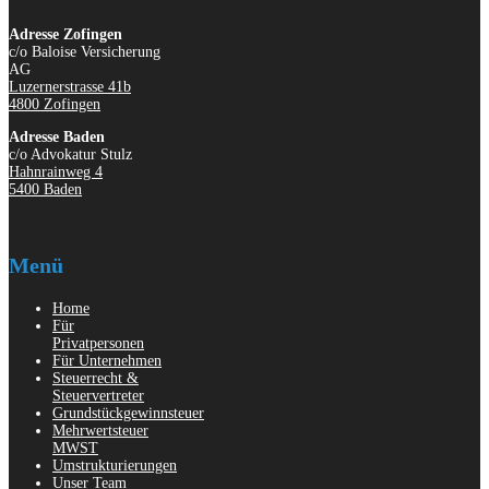
Adresse Zofingen
c/o Baloise Versicherung
AG
Luzernerstrasse 41b
4800 Zofingen
Adresse Baden
c/o Advokatur Stulz
Hahnrainweg 4
5400 Baden
Menü
Home
Für
Privatpersonen
Für Unternehmen
Steuerrecht &
Steuervertreter
Grundstückgewinnsteuer
Mehrwertsteuer
MWST
Umstrukturierungen
Unser Team