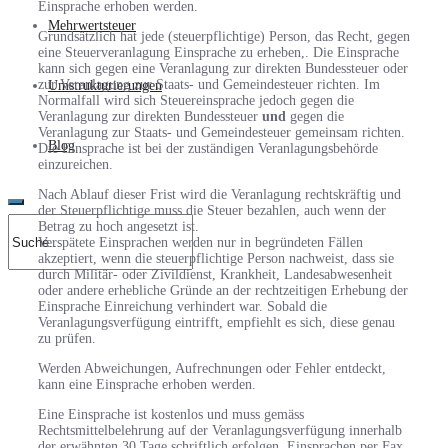
Einsprache erhoben werden.
Mehrwertsteuer
Grundsätzlich hat jede (steuerpflichtige) Person, das Recht, gegen
eine Steuerveranlagung Einsprache zu erheben,. Die Einsprache
kann sich gegen eine Veranlagung zur direkten Bundessteuer oder
zur Veranlagung zur Staats- und Gemeindesteuer richten. Im
Umstrukturierungen
Normalfall wird sich Steuereinsprache jedoch gegen die
Veranlagung zur direkten Bundessteuer
und
gegen die
Veranlagung zur Staats- und Gemeindesteuer gemeinsam richten.
Blog
Die Einsprache ist bei der zuständigen Veranlagungsbehörde
einzureichen.
Nach Ablauf dieser Frist wird die Veranlagung rechtskräftig und
der Steuerpflichtige muss die Steuer bezahlen, auch wenn der
Betrag zu hoch angesetzt ist.
Verspätete Einsprachen werden nur in begründeten Fällen
akzeptiert, wenn die steuerpflichtige Person nachweist, dass sie
durch Militär- oder Zivildienst, Krankheit, Landesabwesenheit
oder andere erhebliche Gründe an der rechtzeitigen Erhebung der
Einsprache Einreichung verhindert war. Sobald die
Veranlagungsverfügung eintrifft, empfiehlt es sich, diese genau
zu prüfen.
Werden Abweichungen, Aufrechnungen oder Fehler entdeckt,
kann eine Einsprache erhoben werden.
Eine Einsprache ist kostenlos und muss gemäss
Rechtsmittelbelehrung auf der Veranlagungsverfügung innerhalb
der erwähnten 30 Tage schriftlich erfolgen. Einsprachen per Fax