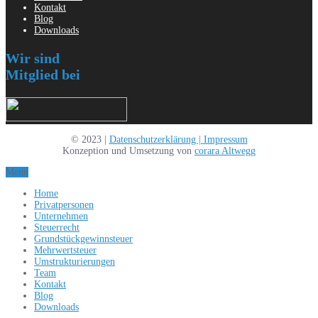
Kontakt
Blog
Downloads
Wir sind
Mitglied bei
© 2023 |
Datenschutzerklärung |
Impressum
Konzeption und Umsetzung von
corara Altwegg
Menu
Home
Privatpersonen
Unternehmen
Steuerrecht
Grundstückgewinnsteuer
Mehrwertsteuer
Umstrukturierungen
Team
Kontakt
Blog
Downloads