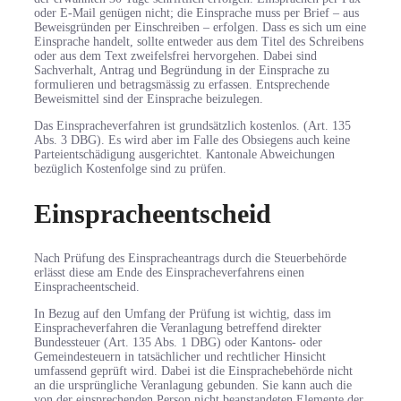
oder E-Mail genügen nicht; die Einsprache muss per Brief – aus
Beweisgründen per Einschreiben – erfolgen. Dass es sich um eine
Einsprache handelt, sollte entweder aus dem Titel des Schreibens
oder aus dem Text zweifelsfrei hervorgehen. Dabei sind
Sachverhalt, Antrag und Begründung in der Einsprache zu
formulieren und betragsmässig zu erfassen. Entsprechende
Beweismittel sind der Einsprache beizulegen.
Das Einspracheverfahren ist grundsätzlich kostenlos. (Art. 135
Abs. 3 DBG). Es wird aber im Falle des Obsiegens auch keine
Parteientschädigung ausgerichtet. Kantonale Abweichungen
bezüglich Kostenfolge sind zu prüfen.
Einspracheentscheid
Nach Prüfung des Einspracheantrags durch die Steuerbehörde
erlässt diese am Ende des Einspracheverfahrens einen
Einspracheentscheid.
In Bezug auf den Umfang der Prüfung ist wichtig, dass im
Einspracheverfahren die Veranlagung betreffend direkter
Bundessteuer (Art. 135 Abs. 1 DBG) oder Kantons- oder
Gemeindesteuern in tatsächlicher und rechtlicher Hinsicht
umfassend geprüft wird. Dabei ist die Einsprachebehörde nicht
an die ursprüngliche Veranlagung gebunden. Sie kann auch die
von der einsprechenden Person nicht beanstandeten Elemente der