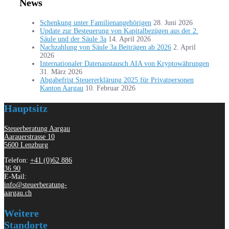
News
Schenkung unter Familienangehörigen
28. Juni 2026
Update zur Besteuerung von Kapitalbezügen aus der 2.
Säule und der Säule 3a
14. April 2026
Nachzahlung von Säule 3a Beiträgen ab 2026
2. April
2026
Internationaler Datenaustausch AIA von Kryptowährungen
31. März 2026
Abgabefrist Steuererklärung 2025 für Privatpersonen
Kanton Aargau
10. Februar 2026
Hauptsitz
Steuerberatung Aargau
Aarauerstrasse 10
5600 Lenzburg
Telefon:
+41 (0)62 886
36 90
E-Mail:
info@steuerberatung-
aargau.ch
Weitere
Standorte