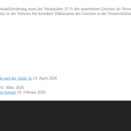
erkaufsförderung muss der Veranstalter 35 % des steuerbaren Gewinns als Verr
tz in der Schweiz bei korrekter Deklaration des Gewinns in der Steuererklär
le und der Säule 3a
14. April 2026
6
31. März 2026
on Aargau
10. Februar 2026