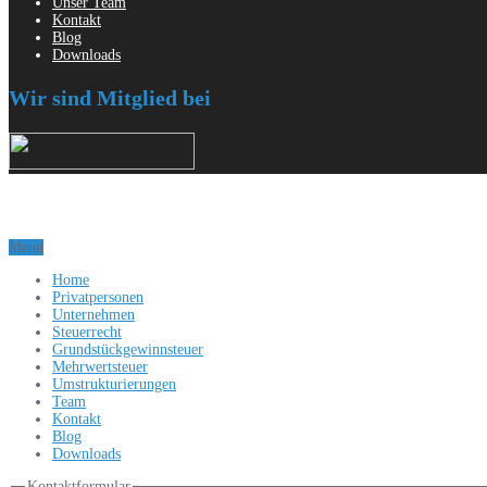
Unser Team
Kontakt
Blog
Downloads
Wir sind Mitglied bei
Menu
Home
Privatpersonen
Unternehmen
Steuerrecht
Grundstückgewinnsteuer
Mehrwertsteuer
Umstrukturierungen
Team
Kontakt
Blog
Downloads
Kontaktformular