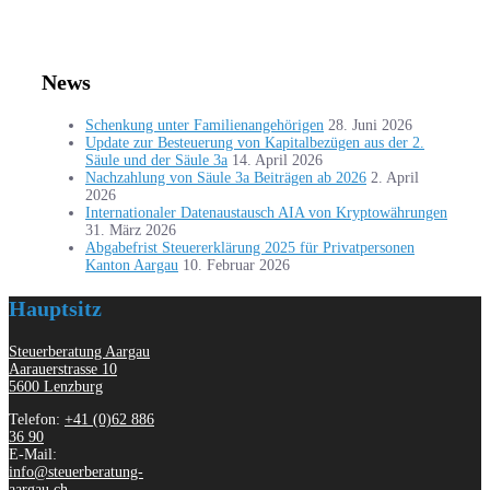
News
Schenkung unter Familienangehörigen
28. Juni 2026
Update zur Besteuerung von Kapitalbezügen aus der 2.
Säule und der Säule 3a
14. April 2026
Nachzahlung von Säule 3a Beiträgen ab 2026
2. April
2026
Internationaler Datenaustausch AIA von Kryptowährungen
31. März 2026
Abgabefrist Steuererklärung 2025 für Privatpersonen
Kanton Aargau
10. Februar 2026
Hauptsitz
Steuerberatung Aargau
Aarauerstrasse 10
5600 Lenzburg
Telefon:
+41 (0)62 886
36 90
E-Mail:
info@steuerberatung-
aargau.ch