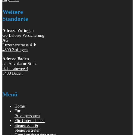
Weitere
Standorte
Adresse Zofingen
c/o Baloise Versicherung
AG
Luzernerstrasse 41b
4800 Zofingen
Adresse Baden
c/o Advokatur Stulz
Hahnrainweg 4
5400 Baden
Menü
Home
Für
Privatpersonen
Für Unternehmen
Steuerrecht &
Steuervertreter