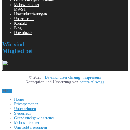
Grundstückgewinnsteuer
Mehrwertsteuer
MWST
Umstrukturierungen
Unser Team
Kontakt
Blog
Downloads
Wir sind
Mitglied bei
© 2023 |
Datenschutzerklärung |
Impressum
Konzeption und Umsetzung von
corara Altwegg
Menu
Home
Privatpersonen
Unternehmen
Steuerrecht
Grundstückgewinnsteuer
Mehrwertsteuer
Umstrukturierungen