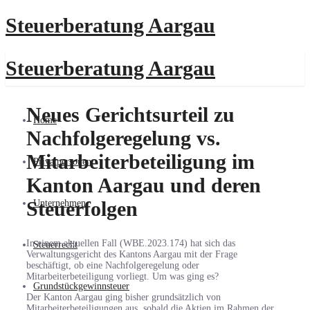
Steuerberatung Aargau
Steuerberatung Aargau
Neues Gerichtsurteil zu
Home
Nachfolgeregelung vs.
Mitarbeiterbeteiligung im
Privatpersonen
Kanton Aargau und deren
Steuerfolgen
Unternehmen
In einem aktuellen Fall (WBE.2023.174) hat sich das
Steuerrecht
Verwaltungsgericht des Kantons Aargau mit der Frage
beschäftigt, ob eine Nachfolgeregelung oder
Mitarbeiterbeteiligung vorliegt. Um was ging es?
Grundstückgewinnsteuer
Der Kanton Aargau ging bisher grundsätzlich von
Mitarbeiterbeteiligungen aus, sobald die Aktien im Rahmen der