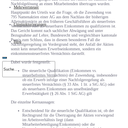
Nachfolgelösung an einen Mitarbeitenden übertragen wurden.
Mehrwertsteuer
Hauptpunkt des Urteils war die Frage, ob die Zuwendung von
795 Namenaktien einer AG aus dem Nachlass der bisherigen
Alleinaktionärin an den früheren Geschäftsführer als steuerfreies
Umstrukturierungen
Vermächtnis oder als steuerbares Einkommen zu qualifizieren ist.
Das Gericht kommt nach sachlicher Abwägung und unter
Bezugnahme auf Lehre, Bundesrecht und vergleichbare kantonale
Praxis zum Schluss, dass in diesem besonderen Fall die
Blog
Nachfolgeregelung im Vordergrund steht, der Anfall der Aktien
somit kein steuerbares Erwerbseinkommen, sondern ein
einkommenssteuerfreies Vermächtnis darstellt.
Dabei wurde festgestellt:
Die steuerliche Qualifikation (Einkommen vs.
steuerbefreites Vermächtnis) der Zuwendung, insbesondere
ob ein Erwerb infolge einer Nachfolgeregelung als
steuerfreies Vermächtnis (§ 33 Abs. 1 lit. a StG AG) oder
als steuerbares Einkommen aus unselbständiger
Erwerbstätigkeit (§ 26 Abs. 1 StG AG) gilt
Die einzelne Kernaussagen:
Entscheidend für die steuerliche Qualifikation ist, ob der
Rechtsgrund für die Übertragung der Aktien vorwiegend
im Arbeitsverhältnis liegt (dann
Mitarbeiterbeteiligung/Einkommen) oder die