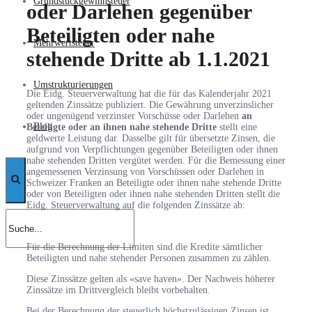
Grundstückgewinnsteuer
oder Darlehen gegenüber
Beteiligten oder nahe
Mehrwertsteuer
stehende Dritte ab 1.1.2021
Umstrukturierungen
Die Eidg. Steuerverwaltung hat die für das Kalenderjahr 2021
geltenden Zinssätze publiziert. Die Gewährung unverzinslicher
oder ungenügend verzinster Vorschüsse oder Darlehen
an
Blog
Beteiligte oder an ihnen nahe stehende Dritte
stellt eine
geldwerte Leistung dar. Dasselbe gilt für übersetzte Zinsen, die
aufgrund von Verpflichtungen gegenüber Beteiligten oder ihnen
nahe stehenden Dritten vergütet werden. Für die Bemessung einer
angemessenen Verzinsung von Vorschüssen oder Darlehen in
Schweizer Franken an Beteiligte oder ihnen nahe stehende Dritte
oder von Beteiligten oder ihnen nahe stehenden Dritten stellt die
Eidg. Steuerverwaltung auf die folgenden Zinssätze ab:
Für die Berechnung der Limiten sind die Kredite sämtlicher
Beteiligten und nahe stehender Personen zusammen zu zählen.
Diese Zinssätze gelten als «save haven». Der Nachweis höherer
Zinssätze im Drittvergleich bleibt vorbehalten.
Bei der Berechnung der steuerlich höchstzulässigen Zinsen ist