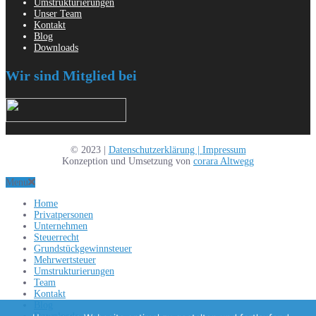
Umstrukturierungen
Unser Team
Kontakt
Blog
Downloads
Wir sind Mitglied bei
© 2023 |
Datenschutzerklärung |
Impressum
Konzeption und Umsetzung von
corara Altwegg
Menu
Home
Privatpersonen
Unternehmen
Steuerrecht
Grundstückgewinnsteuer
Mehrwertsteuer
Umstrukturierungen
Team
Kontakt
Blog