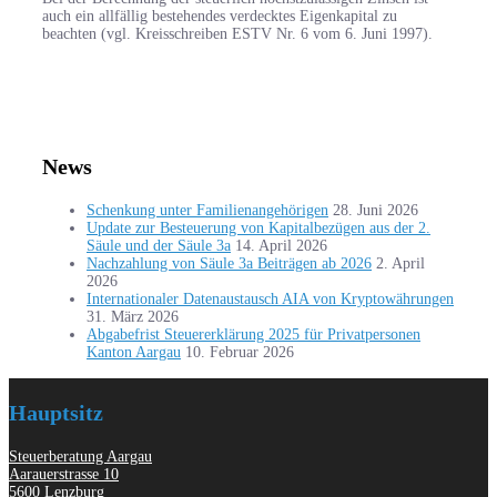
auch ein allfällig bestehendes verdecktes Eigenkapital zu
beachten (vgl. Kreisschreiben ESTV Nr. 6 vom 6. Juni 1997).
News
Schenkung unter Familienangehörigen
28. Juni 2026
Update zur Besteuerung von Kapitalbezügen aus der 2.
Säule und der Säule 3a
14. April 2026
Nachzahlung von Säule 3a Beiträgen ab 2026
2. April
2026
Internationaler Datenaustausch AIA von Kryptowährungen
31. März 2026
Abgabefrist Steuererklärung 2025 für Privatpersonen
Kanton Aargau
10. Februar 2026
Hauptsitz
Steuerberatung Aargau
Aarauerstrasse 10
5600 Lenzburg