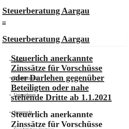
Steuerberatung Aargau
Steuerberatung Aargau
Steuerlich anerkannte
Home
Zinssätze für Vorschüsse
oder Darlehen gegenüber
Privatpersonen
Beteiligten oder nahe
stehende Dritte ab 1.1.2021
Unternehmen
Steuerlich anerkannte
Steuerrecht
Zinssätze für Vorschüsse