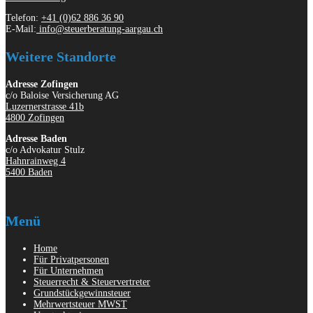
Telefon:
+41 (0)62 886 36 90
E-Mail:
info@steuerberatung-aargau.ch
Weitere Standorte
Adresse Zofingen
c/o Baloise Versicherung AG
Luzernerstrasse 41b
4800 Zofingen
Adresse Baden
c/o Advokatur Stulz
Hahnrainweg 4
5400 Baden
Menü
Home
Für Privatpersonen
Für Unternehmen
Steuerrecht & Steuervertreter
Grundstückgewinnsteuer
Mehrwertsteuer MWST