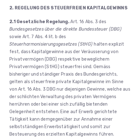
2. REGELUNG DES STEUERFREIEN
KAPITALGEWINNS
2.1 Gesetzliche Regelung.
Art. 16 Abs. 3 des
Bundesgesetzes
über die direkte Bundessteuer (DBG)
sowie Art. 7 Abs. 4 lit. b des
Steuerharmonisierungsgesetzes (StHG)
halten explizit
fest, dass Kapitalgewinne aus der Veräusserung von
Privatvermögen (DBG) respektive beweglichem
Privatvermögen (StHG) steuerfrei sind. Gemäss
bisheriger und ständiger Praxis des Bundesgerichts,
gelten als steuerfreie private Kapitalgewinne im Sinne
von Art. 16 Abs. 3 DBG nur diejenigen Gewinne, welche aus
der schlichten Verwaltung des privaten Vermögens
herrühren oder bei einer sich zufällig bietenden
Gelegenheit entstehen. Eine auf Erwerb gerichtete
Tätigkeit kann demgegenüber zur Annahme einer
selbstständigen Erwerbstätigkeit und somit zur
Besteuerung des erzielten Kapitalgewinns führen.