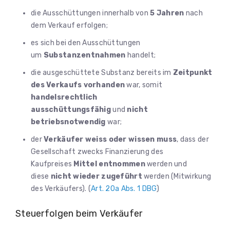
die Ausschüttungen innerhalb von
5 Jahren
nach
dem Verkauf erfolgen;
es sich bei den Ausschüttungen
um
Substanzentnahmen
handelt;
die ausgeschüttete Substanz bereits im
Zeitpunkt
des Verkaufs vorhanden
war, somit
handelsrechtlich
ausschüttungsfähig
und
nicht
betriebsnotwendig
war;
der
Verkäufer weiss oder wissen muss
, dass der
Gesellschaft zwecks Finanzierung des
Kaufpreises
Mittel entnommen
werden und
diese
nicht wieder zugeführt
werden (Mitwirkung
des Verkäufers). (
Art. 20a Abs. 1 DBG
)
Steuerfolgen beim Verkäufer