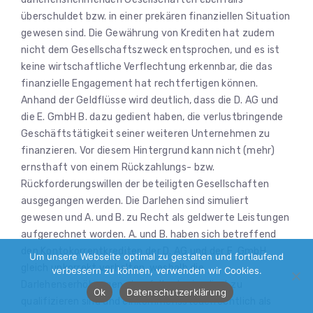
überschuldet bzw. in einer prekären finanziellen Situation
gewesen sind. Die Gewährung von Krediten hat zudem
nicht dem Gesellschaftszweck entsprochen, und es ist
keine wirtschaftliche Verflechtung erkennbar, die das
finanzielle Engagement hat rechtfertigen können.
Anhand der Geldflüsse wird deutlich, dass die D. AG und
die E. GmbH B. dazu gedient haben, die verlustbringende
Geschäftstätigkeit seiner weiteren Unternehmen zu
finanzieren. Vor diesem Hintergrund kann nicht (mehr)
ernsthaft von einem Rückzahlungs- bzw.
Rückforderungswillen der beteiligten Gesellschaften
ausgegangen werden. Die Darlehen sind simuliert
gewesen und A. und B. zu Recht als geldwerte Leistungen
aufgerechnet worden. A. und B. haben sich betreffend
den Kontokorrentkrediten der D. AG und der E. GmbH
Um unsere Webseite optimal zu gestalten und fortlaufend
gleich unkorrekt verhalten, weshalb die
verbessern zu können, verwenden wir Cookies.
Darlehenserhöhungen ebenfalls als simuliert zu
Ok
Datenschutzerklärung
qualifizieren sind und einkommenssteuerrechtlich als