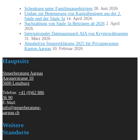
Schenkung unter Familienangehörigen
28. Juni 2026
Update zur Besteuerung von Kapitalbezügen aus der 2.
Säule und der Säule 3a
14. April 2026
Nachzahlung von Säule 3a Beiträgen ab 2026
2. April
2026
Internationaler Datenaustausch AIA von Kryptowährungen
31. März 2026
Abgabefrist Steuererklärung 2025 für Privatpersonen
Kanton Aargau
10. Februar 2026
Hauptsitz
Steuerberatung Aargau
Aarauerstrasse 10
5600 Lenzburg
Telefon:
+41 (0)62 886
36 90
E-Mail:
info@steuerberatung-
aargau.ch
Weitere
Standorte