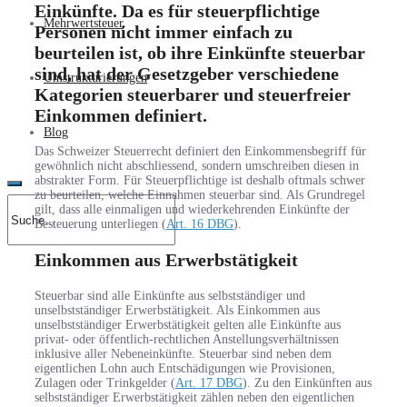
Einkünfte. Da es für steuerpflichtige
Mehrwertsteuer
Personen nicht immer einfach zu
beurteilen ist, ob ihre Einkünfte steuerbar
sind, hat der Gesetzgeber verschiedene
Umstrukturierungen
Kategorien steuerbarer und steuerfreier
Einkommen definiert.
Blog
Das Schweizer Steuerrecht definiert den Einkommensbegriff für
gewöhnlich nicht abschliessend, sondern umschreiben diesen in
abstrakter Form. Für Steuerpflichtige ist deshalb oftmals schwer
zu beurteilen, welche Einnahmen steuerbar sind. Als Grundregel
gilt, dass alle einmaligen und wiederkehrenden Einkünfte der
Besteuerung unterliegen (
Art. 16 DBG
).
Einkommen aus Erwerbstätigkeit
Steuerbar sind alle Einkünfte aus selbstständiger und
unselbstständiger Erwerbstätigkeit. Als Einkommen aus
unselbstständiger Erwerbstätigkeit gelten alle Einkünfte aus
privat- oder öffentlich-rechtlichen Anstellungsverhältnissen
inklusive aller Nebeneinkünfte. Steuerbar sind neben dem
eigentlichen Lohn auch Entschädigungen wie Provisionen,
Zulagen oder Trinkgelder (
Art. 17 DBG
). Zu den Einkünften aus
selbstständiger Erwerbstätigkeit zählen neben den eigentlichen