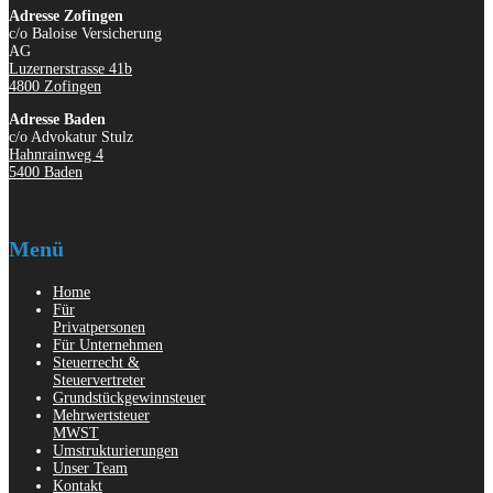
Adresse Zofingen
c/o Baloise Versicherung
AG
Luzernerstrasse 41b
4800 Zofingen
Adresse Baden
c/o Advokatur Stulz
Hahnrainweg 4
5400 Baden
Menü
Home
Für
Privatpersonen
Für Unternehmen
Steuerrecht &
Steuervertreter
Grundstückgewinnsteuer
Mehrwertsteuer
MWST
Umstrukturierungen
Unser Team
Kontakt