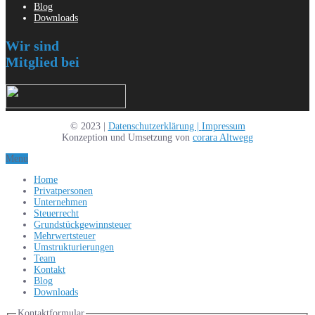
Blog
Downloads
Wir sind
Mitglied bei
© 2023 |
Datenschutzerklärung |
Impressum
Konzeption und Umsetzung von
corara Altwegg
Menu
Home
Privatpersonen
Unternehmen
Steuerrecht
Grundstückgewinnsteuer
Mehrwertsteuer
Umstrukturierungen
Team
Kontakt
Blog
Downloads
Kontaktformular