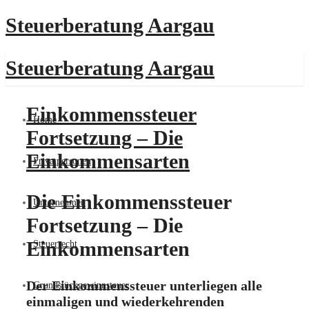
Steuerberatung Aargau
Steuerberatung Aargau
Einkommenssteuer
Home
Fortsetzung – Die
Einkommensarten
Privatpersonen
Die Einkommenssteuer
Unternehmen
Fortsetzung – Die
Einkommensarten
Steuerrecht
Der Einkommenssteuer unterliegen alle
Grundstückgewinnsteuer
einmaligen und wiederkehrenden