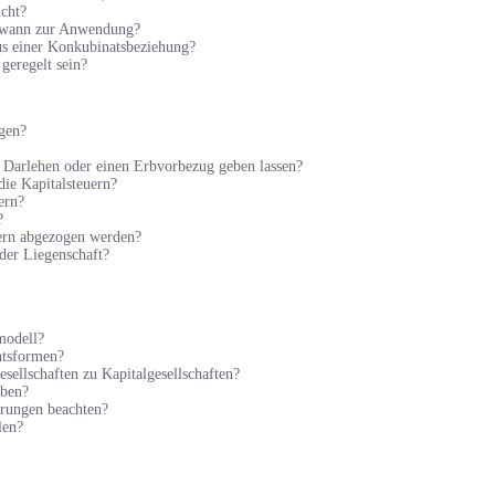
icht?
n, wann zur Anwendung?
s einer Konkubinatsbeziehung?
 geregelt sein?
gen?
in Darlehen oder einen Erbvorbezug geben lassen?
ie Kapitalsteuern?
ern?
?
uern abgezogen werden?
der Liegenschaft?
modell?
htsformen?
sellschaften zu Kapitalgesellschaften?
iben?
erungen beachten?
len?