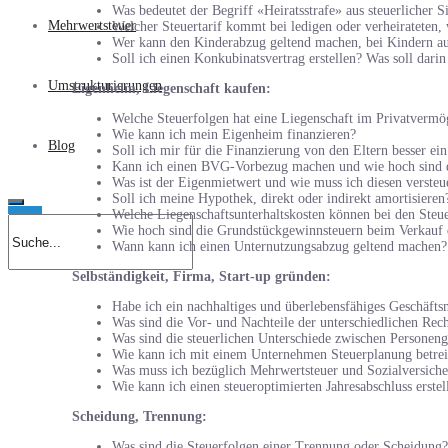
Was bedeutet der Begriff «Heiratsstrafe» aus steuerlicher S
Mehrwertsteuer
Welcher Steuertarif kommt bei ledigen oder verheiratete
Wer kann den Kinderabzug geltend machen, bei Kindern au
Soll ich einen Konkubinatsvertrag erstellen? Was soll darin
Umstrukturierungen
Eigenheim, Liegenschaft kaufen:
Welche Steuerfolgen hat eine Liegenschaft im Privatvermö
Wie kann ich mein Eigenheim finanzieren?
Blog
Soll ich mir für die Finanzierung von den Eltern besser e
Kann ich einen BVG-Vorbezug machen und wie hoch sind d
Was ist der Eigenmietwert und wie muss ich diesen versteu
Soll ich meine Hypothek, direkt oder indirekt amortisieren
Welche Liegenschaftsunterhaltskosten können bei den Ste
Wie hoch sind die Grundstückgewinnsteuern beim Verkauf 
Wann kann ich einen Unternutzungsabzug geltend machen?
Selbständigkeit, Firma, Start-up gründen:
Habe ich ein nachhaltiges und überlebensfähiges Geschäfts
Was sind die Vor- und Nachteile der unterschiedlichen Rec
Was sind die steuerlichen Unterschiede zwischen Personenge
Wie kann ich mit einem Unternehmen Steuerplanung betre
Was muss ich bezüglich Mehrwertsteuer und Sozialversich
Wie kann ich einen steueroptimierten Jahresabschluss erstel
Scheidung, Trennung:
Was sind die Steuerfolgen einer Trennung oder Scheidung?