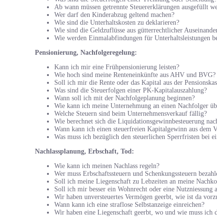
Ab wann müssen getrennte Steuererklärungen ausgefüllt w
Wer darf den Kinderabzug geltend machen?
Wie sind die Unterhaltskosten zu deklarieren?
Wie sind die Geldzuflüsse aus gütterrechtlicher Auseinande
Wie werden Einmalabfindungen für Unterhaltsleistungen be
Pensionierung, Nachfolgeregelung:
Kann ich mir eine Frühpensionierung leisten?
Wie hoch sind meine Renteneinkünfte aus AHV und BVG?
Soll ich mir die Rente oder das Kapital aus der Pensionskas
Was sind die Steuerfolgen einer PK-Kapitalauszahlung?
Wann soll ich mit der Nachfolgeplanung beginnen?
Wie kann ich meine Unternehmung an einen Nachfolger ü
Welche Steuern sind beim Unternehmensverkauf fällig?
Wie berechnet sich die Liquidationsgewinnbesteuerung nac
Wann kann ich einen steuerfreien Kapitalgewinn aus dem Ve
Was muss ich bezüglich den steuerlichen Sperrfristen bei
Nachlassplanung, Erbschaft, Tod:
Wie kann ich meinen Nachlass regeln?
Wer muss Erbschaftssteuern und Schenkungssteuern bezahl
Soll ich meine Liegenschaft zu Lebzeiten an meine Nach
Soll ich mir besser ein Wohnrecht oder eine Nutzniessung
Wir haben unversteuertes Vermögen geerbt, wie ist da vor
Wann kann ich eine straflose Selbstanzeige einreichen?
Wir haben eine Liegenschaft geerbt, wo und wie muss ich d