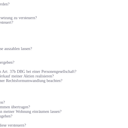
erden?
rsetzung zu versteuern?
steuert?
se auszahlen lassen?
bergeben?
h Art. 37b DBG bei einer Personengesellschaft?
rkauf meiner Aktien realisieren?
 einer Rechtsformumwandlung beachten?
en?
kommen übertragen?
 an meiner Wohnung einräumen lassen?
zugehen?
iese versteuern?