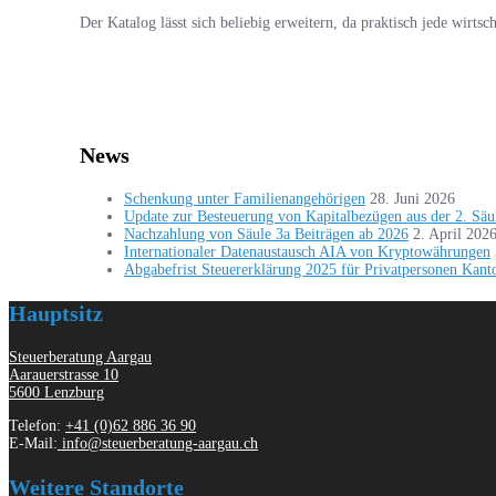
Der Katalog lässt sich beliebig erweitern, da praktisch jede wirtsc
News
Schenkung unter Familienangehörigen
28. Juni 2026
Update zur Besteuerung von Kapitalbezügen aus der 2. Säu
Nachzahlung von Säule 3a Beiträgen ab 2026
2. April 202
Internationaler Datenaustausch AIA von Kryptowährungen
Abgabefrist Steuererklärung 2025 für Privatpersonen Kant
Hauptsitz
Steuerberatung Aargau
Aarauerstrasse 10
5600 Lenzburg
Telefon:
+41 (0)62 886 36 90
E-Mail:
info@steuerberatung-aargau.ch
Weitere Standorte