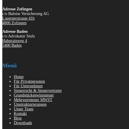
Adresse Zofingen
c/o Baloise Versicherung AG
Luzernerstrasse 41b
4800 Zofingen
Adresse Baden
c/o Advokatur Stulz
Hahnrainweg 4
5400 Baden
Menü
Home
Für Privatpersonen
Für Unternehmen
Steuerrecht & Steuervertreter
Grundstückgewinnsteuer
Mehrwertsteuer MWST
Umstrukturierungen
Unser Team
Kontakt
Blog
Downloads