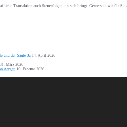
haftliche Transaktion auch Steuerfolgen mit sich bringt. Gerne sind wir für Sie 
le und der Säule 3a
14. April 2026
6
31. März 2026
on Aargau
10. Februar 2026