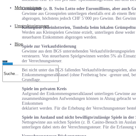
Mehrwertsteuer
Grossspiele (z. B. Swiss Lotto oder Euromillions, aber auch G
Gewinne aus Grossspielen unterliegen ebenfalls erst ab einem B
abgezogen, höchstens jedoch CHF 5’000 pro Gewinn. Bei Gewinnen
Umstrukturierungen
Kleinspiele (Kleinlotterien, Tombola beim lokalen Grümpeltur
Werden aus Kleinspielen Gewinne erzielt, unterliegen diese wede
steuerbaren Einkommen abgezogen werden.
Blog
Spiele zur Verkaufsförderung
Gewinne aus dem BGS unterstehenden Verkaufsförderungsspielen s
versteuern. Von steuerbaren Spielgewinnen werden 5% als Einsa
der Verrechnungssteuer.
Bei nicht unter das BGS fallenden Verkaufsförderungsspielen, also 
Einkommensgeneralklausel (ohne Freibetrag bzw. -grenze und, bei 
Grundlage.
Spiele im privaten Kreis
Aufgrund der Einkommensgeneralklausel unterliegen Gewinne aus 
zusammenhängenden Aufwendungen können in Abzug gebracht werde
Einkommen
deklariert werden. Für die Erhebung der Verrechnungssteuer besteh
Spiele im Ausland und nicht bewilligte/zulässige Spiele in der
Nettogewinne aus solchen Spielen (z. B. Casino-Besuch im Ausland
unterliegen dabei stets der Verrechnungssteuer. Für die Erfassung