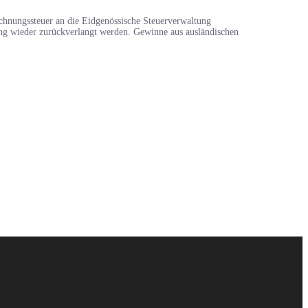
echnungssteuer an die Eidgenössische Steuerverwaltung
ung wieder zurückverlangt werden. Gewinne aus ausländischen