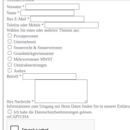
Vorname
*
Name
*
Ihre E-Mail
*
Telefon oder Mobile
*
Wählen Sie eines oder mehrere Themen aus:
Privatpersonen
Unternehmen
Steuerrecht & Steuervertreter
Grundstückgewinnsteuer
Mehrwertsteuer MWST
Umstrukturierungen
Andere
Betreff
*
Ihre Nachricht
*
Informationen zum Umgang mit Ihren Daten finden Sie in unserer Erklä
Ich habe die Datenschutzbestimmungen gelesen.
reCAPTCHA