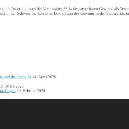
erkaufsförderung muss der Veranstalter 35 % des steuerbaren Gewinns als Verr
tz in der Schweiz bei korrekter Deklaration des Gewinns in der Steuererklär
le und der Säule 3a
14. April 2026
6
31. März 2026
on Aargau
10. Februar 2026