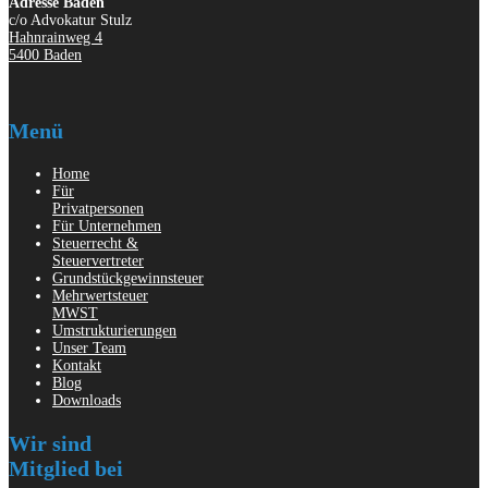
Adresse Baden
c/o Advokatur Stulz
Hahnrainweg 4
5400 Baden
Menü
Home
Für
Privatpersonen
Für Unternehmen
Steuerrecht &
Steuervertreter
Grundstückgewinnsteuer
Mehrwertsteuer
MWST
Umstrukturierungen
Unser Team
Kontakt
Blog
Downloads
Wir sind
Mitglied bei