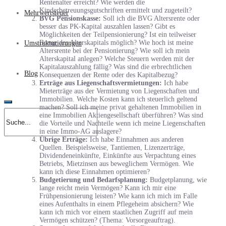
Rentenalter erreicht? Wie werden die
Kinderbetreuungsgutschriften ermittelt und zugeteilt?
Mehrwertsteuer
BVG Pensionskasse:
Soll ich die BVG Altersrente oder
besser das PK-Kapital auszahlen lassen? Gibt es
Möglichkeiten der Teilpensionierung? Ist ein teilweiser
Bezug des Alterskapitals möglich? Wie hoch ist meine
Umstrukturierungen
Altersrente bei der Pensionierung? Wie soll ich mein
Alterskapital anlegen? Welche Steuern werden mit der
Kapitalauszahlung fällig? Was sind die erbrechtlichen
Blog
Konsequenzen der Rente oder des Kapitalbezug?
Erträge aus Liegenschaftsvermietungen:
Ich habe
Mieterträge aus der Vermietung von Liegenschaften und
Immobilien. Welche Kosten kann ich steuerlich geltend
machen? Soll ich meine privat gehaltenen Immobilien in
eine Immobilien Aktiengesellschaft überführen? Was sind
die Vorteile und Nachteile wenn ich meine Liegenschaften
in eine Immo-AG auslagere?
Übrige Erträge:
Ich habe Einnahmen aus anderen
Quellen. Beispielsweise, Tantiemen, Lizenzerträge,
Dividendeneinkünfte, Einkünfte aus Verpachtung eines
Betriebs, Mietzinsen aus beweglichem Vermögen. Wie
kann ich diese Einnahmen optimieren?
Budgetierung und Bedarfsplanung:
Budgetplanung, wie
lange reicht mein Vermögen? Kann ich mir eine
Frühpensionierung leisten? Wie kann ich mich im Falle
eines Aufenthalts in einem Pflegeheim absichern? Wie
kann ich mich vor einem staatlichen Zugriff auf mein
Vermögen schützen? (Thema: Vorsorgeauftrag).