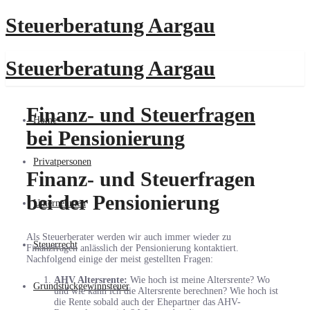
Steuerberatung Aargau
Steuerberatung Aargau
Finanz- und Steuerfragen
Home
bei Pensionierung
Privatpersonen
Finanz- und Steuerfragen
bei der Pensionierung
Unternehmen
Als Steuerberater werden wir auch immer wieder zu
Steuerrecht
Finanzfragen anlässlich der Pensionierung kontaktiert.
Nachfolgend einige der meist gestellten Fragen:
AHV Altersrente:
Wie hoch ist meine Altersrente? Wo
Grundstückgewinnsteuer
und wie kann ich die Altersrente berechnen? Wie hoch ist
die Rente sobald auch der Ehepartner das AHV-