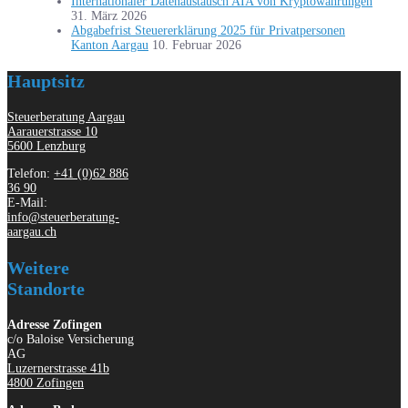
Internationaler Datenaustausch AIA von Kryptowährungen
31. März 2026
Abgabefrist Steuererklärung 2025 für Privatpersonen
Kanton Aargau
10. Februar 2026
Hauptsitz
Steuerberatung Aargau
Aarauerstrasse 10
5600 Lenzburg
Telefon:
+41 (0)62 886
36 90
E-Mail:
info@steuerberatung-
aargau.ch
Weitere
Standorte
Adresse Zofingen
c/o Baloise Versicherung
AG
Luzernerstrasse 41b
4800 Zofingen