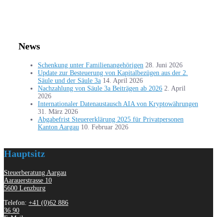
News
Schenkung unter Familienangehörigen
28. Juni 2026
Update zur Besteuerung von Kapitalbezügen aus der 2.
Säule und der Säule 3a
14. April 2026
Nachzahlung von Säule 3a Beiträgen ab 2026
2. April
2026
Internationaler Datenaustausch AIA von Kryptowährungen
31. März 2026
Abgabefrist Steuererklärung 2025 für Privatpersonen
Kanton Aargau
10. Februar 2026
Hauptsitz
Steuerberatung Aargau
Aarauerstrasse 10
5600 Lenzburg
Telefon:
+41 (0)62 886
36 90