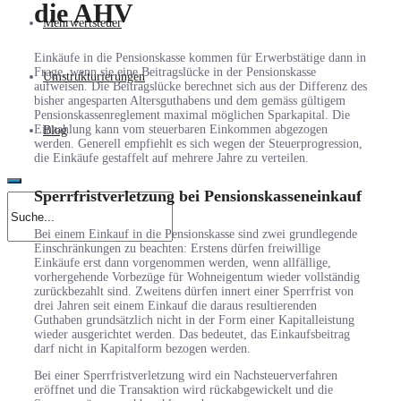
die AHV
Mehrwertsteuer
Einkäufe in die Pensionskasse kommen für Erwerbstätige dann in
Frage, wenn sie eine Beitragslücke in der Pensionskasse
Umstrukturierungen
aufweisen. Die Beitragslücke berechnet sich aus der Differenz des
bisher angesparten Altersguthabens und dem gemäss gültigem
Pensionskassenreglement maximal möglichen Sparkapital. Die
Einzahlung kann vom steuerbaren Einkommen abgezogen
Blog
werden. Generell empfiehlt es sich wegen der Steuerprogression,
die Einkäufe gestaffelt auf mehrere Jahre zu verteilen.
Sperrfristverletzung bei Pensionskasseneinkauf
Bei einem Einkauf in die Pensionskasse sind zwei grundlegende
Einschränkungen zu beachten: Erstens dürfen freiwillige
Einkäufe erst dann vorgenommen werden, wenn allfällige,
vorhergehende Vorbezüge für Wohneigentum wieder vollständig
zurückbezahlt sind. Zweitens dürfen innert einer Sperrfrist von
drei Jahren seit einem Einkauf die daraus resultierenden
Guthaben grundsätzlich nicht in der Form einer Kapitalleistung
wieder ausgerichtet werden. Das bedeutet, das Einkaufsbeitrag
darf nicht in Kapitalform bezogen werden.
Bei einer Sperrfristverletzung wird ein Nachsteuerverfahren
eröffnet und die Transaktion wird rückabgewickelt und die