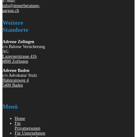
E-Mail:
info@steuerberatung-
aargau.ch
Weitere
Standorte
Adresse Zofingen
c/o Baloise Versicherung
AG
Luzernerstrasse 41b
4800 Zofingen
Adresse Baden
c/o Advokatur Stulz
Hahnrainweg 4
5400 Baden
Menü
Home
Für
Privatpersonen
Für Unternehmen