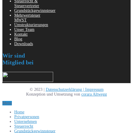
Steuerrecht &
Steuervertreter
Grundstückgewinnsteuer
Mehrwertsteuer
MWST
Umstrukturierungen
Unser Team
Kontakt
Blog
Downloads
Wir sind
Mitglied bei
© 2023 |
Datenschutzerklärung |
Impressum
Konzeption und Umsetzung von
corara Altwegg
Menu
Home
Privatpersonen
Unternehmen
Steuerrecht
Grundstückgewinnsteuer