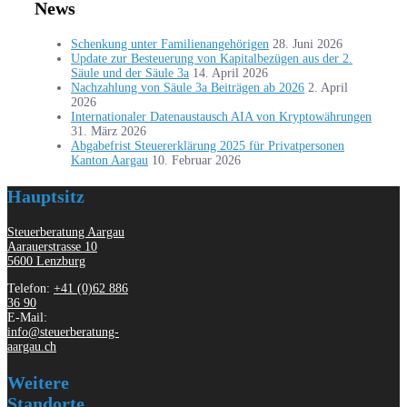
News
Schenkung unter Familienangehörigen
28. Juni 2026
Update zur Besteuerung von Kapitalbezügen aus der 2.
Säule und der Säule 3a
14. April 2026
Nachzahlung von Säule 3a Beiträgen ab 2026
2. April
2026
Internationaler Datenaustausch AIA von Kryptowährungen
31. März 2026
Abgabefrist Steuererklärung 2025 für Privatpersonen
Kanton Aargau
10. Februar 2026
Hauptsitz
Steuerberatung Aargau
Aarauerstrasse 10
5600 Lenzburg
Telefon:
+41 (0)62 886
36 90
E-Mail:
info@steuerberatung-
aargau.ch
Weitere
Standorte