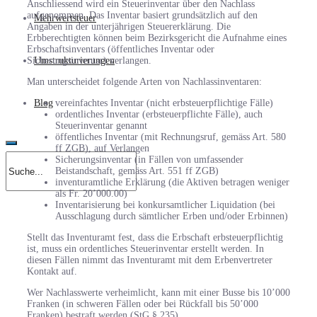
Anschliessend wird ein Steuerinventar über den Nachlass
aufgenommen. Das Inventar basiert grundsätzlich auf den
Mehrwertsteuer
Angaben in der unterjährigen Steuererklärung. Die
Erbberechtigten können beim Bezirksgericht die Aufnahme eines
Erbschaftsinventars (öffentliches Inventar oder
Sicherungsinventar) verlangen.
Umstrukturierungen
Man unterscheidet folgende Arten von Nachlassinventaren:
vereinfachtes Inventar (nicht erbsteuerpflichtige Fälle)
Blog
ordentliches Inventar (erbsteuerpflichte Fälle), auch
Steuerinventar genannt
öffentliches Inventar (mit Rechnungsruf, gemäss Art. 580
ff ZGB), auf Verlangen
Sicherungsinventar (in Fällen von umfassender
Beistandschaft, gemäss Art. 551 ff ZGB)
inventuramtliche Erklärung (die Aktiven betragen weniger
als Fr. 20’000.00)
Inventarisierung bei konkursamtlicher Liquidation (bei
Ausschlagung durch sämtlicher Erben und/oder Erbinnen)
Stellt das Inventuramt fest, dass die Erbschaft erbsteuerpflichtig
ist, muss ein ordent­liches Steuerinventar erstellt werden. In
diesen Fällen nimmt das Inventuramt mit dem Erbenvertreter
Kontakt auf.
Wer Nachlasswerte verheimlicht, kann mit einer Busse bis 10’000
Franken (in schweren Fällen oder bei Rückfall bis 50’000
Franken) bestraft werden (StG § 235).