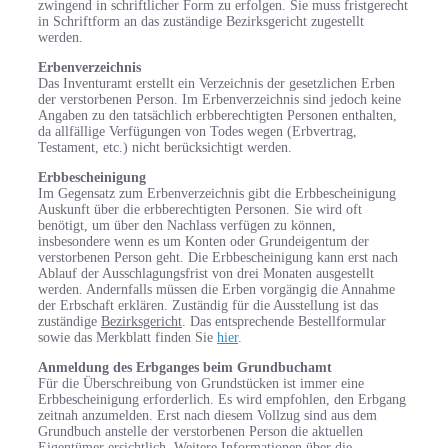
zwingend in schriftlicher Form zu erfolgen. Sie muss fristgerecht
in Schriftform an das zuständige Bezirksgericht zugestellt
werden.
Erbenverzeichnis
Das Inventuramt erstellt ein Verzeichnis der gesetzlichen Erben
der verstorbenen Person. Im Erbenverzeichnis sind jedoch keine
Angaben zu den tatsächlich erbberechtigten Personen enthalten,
da allfällige Verfügungen von Todes wegen (Erbvertrag,
Testament, etc.) nicht berücksichtigt werden.
Erbbescheinigung
Im Gegensatz zum Erbenverzeichnis gibt die Erbbescheinigung
Auskunft über die erbberechtigten Personen. Sie wird oft
benötigt, um über den Nachlass verfügen zu können,
insbesondere wenn es um Konten oder Grundeigentum der
verstorbenen Person geht. Die Erbbescheinigung kann erst nach
Ablauf der Ausschlagungsfrist von drei Monaten ausgestellt
werden. Andernfalls müssen die Erben vorgängig die Annahme
der Erbschaft erklären. Zuständig für die Ausstellung ist das
zuständige
Bezirksgericht
. Das entsprechende Bestellformular
sowie das Merkblatt finden Sie
hier
.
Anmeldung des Erbganges beim Grundbuchamt
Für die Überschreibung von Grundstücken ist immer eine
Erbbescheinigung erforderlich. Es wird empfohlen, den Erbgang
zeitnah anzumelden. Erst nach diesem Vollzug sind aus dem
Grundbuch anstelle der verstorbenen Person die aktuellen
Eigentümer ersichtlich. Weitere Informationen über die