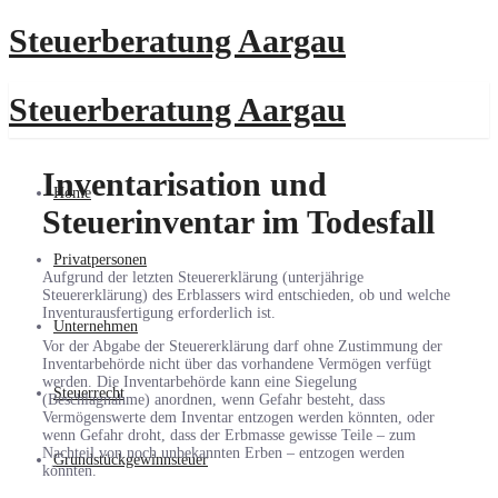
Steuerberatung Aargau
Steuerberatung Aargau
Inventarisation und
Home
Steuerinventar im Todesfall
Privatpersonen
Aufgrund der letzten Steuererklärung (unterjährige
Steuererklärung) des Erblassers wird entschieden, ob und welche
Inventurausfertigung erforderlich ist.
Unternehmen
Vor der Abgabe der Steuererklärung darf ohne Zustimmung der
Inventarbehörde nicht über das vorhandene Vermögen verfügt
werden. Die Inventarbehörde kann eine Siegelung
Steuerrecht
(Beschlagnahme) anordnen, wenn Gefahr besteht, dass
Vermögenswerte dem Inventar entzogen werden könnten, oder
wenn Gefahr droht, dass der Erbmasse gewisse Teile – zum
Nachteil von noch unbekannten Erben – entzogen werden
Grundstückgewinnsteuer
könnten.