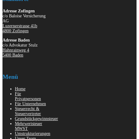
Adresse Zofingen
c/o Baloise Versicherung
AG
Luzernerstrasse 41b
4800 Zofingen
Adresse Baden
c/o Advokatur Stulz
Hahnrainweg 4
5400 Baden
Menü
Home
Für
Privatpersonen
Für Unternehmen
Steuerrecht &
Steuervertreter
Grundstückgewinnsteuer
Mehrwertsteuer
MWST
Umstrukturierungen
Unser Team