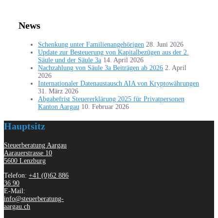
News
Schenkung unter Familienangehörigen
28. Juni 2026
Update zur Besteuerung von Kapitalbezügen aus der 2.
Säule und der Säule 3a
14. April 2026
Nachzahlung von Säule 3a Beiträgen ab 2026
2. April
2026
Internationaler Datenaustausch AIA von Kryptowährungen
31. März 2026
Abgabefrist Steuererklärung 2025 für Privatpersonen
Kanton Aargau
10. Februar 2026
Hauptsitz
Steuerberatung Aargau
Aarauerstrasse 10
5600 Lenzburg
Telefon:
+41 (0)62 886
36 90
E-Mail:
info@steuerberatung-
aargau.ch