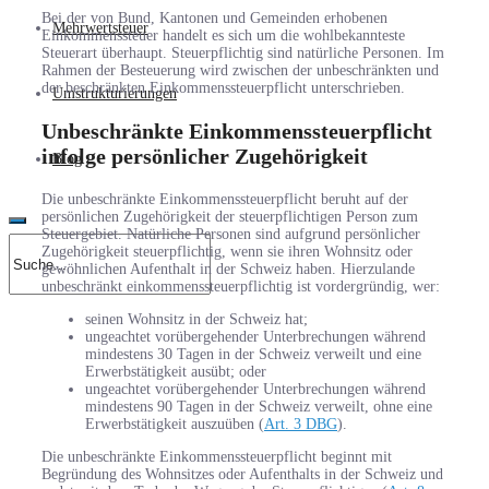
Bei der von Bund, Kantonen und Gemeinden erhobenen
Mehrwertsteuer
Einkommenssteuer handelt es sich um die wohlbekannteste
Steuerart überhaupt. Steuerpflichtig sind natürliche Personen. Im
Rahmen der Besteuerung wird zwischen der unbeschränkten und
der beschränkten Einkommenssteuerpflicht unterschrieben.
Umstrukturierungen
Unbeschränkte Einkommenssteuerpflicht
infolge persönlicher Zugehörigkeit
Blog
Die unbeschränkte Einkommenssteuerpflicht beruht auf der
persönlichen Zugehörigkeit der steuerpflichtigen Person zum
Steuergebiet. Natürliche Personen sind aufgrund persönlicher
Zugehörigkeit steuerpflichtig, wenn sie ihren Wohnsitz oder
gewöhnlichen Aufenthalt in der Schweiz haben. Hierzulande
unbeschränkt einkommenssteuerpflichtig ist vordergründig, wer:
seinen Wohnsitz in der Schweiz hat;
ungeachtet vorübergehender Unterbrechungen während
mindestens 30 Tagen in der Schweiz verweilt und eine
Erwerbstätigkeit ausübt; oder
ungeachtet vorübergehender Unterbrechungen während
mindestens 90 Tagen in der Schweiz verweilt, ohne eine
Erwerbstätigkeit auszuüben (
Art. 3 DBG
).
Die unbeschränkte Einkommenssteuerpflicht beginnt mit
Begründung des Wohnsitzes oder Aufenthalts in der Schweiz und