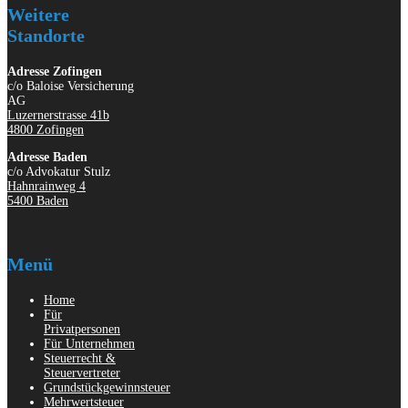
Weitere
Standorte
Adresse Zofingen
c/o Baloise Versicherung
AG
Luzernerstrasse 41b
4800 Zofingen
Adresse Baden
c/o Advokatur Stulz
Hahnrainweg 4
5400 Baden
Menü
Home
Für
Privatpersonen
Für Unternehmen
Steuerrecht &
Steuervertreter
Grundstückgewinnsteuer
Mehrwertsteuer