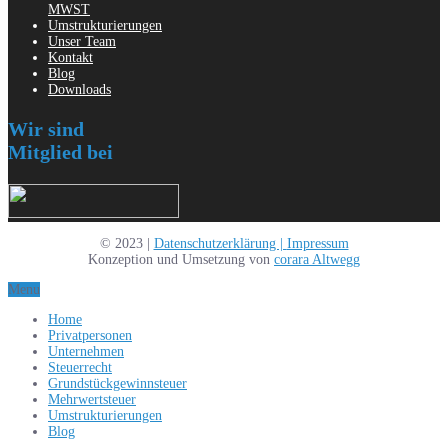
MWST
Umstrukturierungen
Unser Team
Kontakt
Blog
Downloads
Wir sind
Mitglied bei
© 2023 |
Datenschutzerklärung |
Impressum
Konzeption und Umsetzung von
corara Altwegg
Menu
Home
Privatpersonen
Unternehmen
Steuerrecht
Grundstückgewinnsteuer
Mehrwertsteuer
Umstrukturierungen
Blog